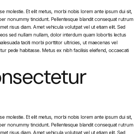
e molestie. Et elit metus, morbi nobis lorem ante ipsum dui sit,
corper nonummy tincidunt. Pellentesque blandit consequat rutrum
et risus diam. Amet vehicula volutpat vel ut etiam elit. Sed
sit eos sed nullam nullam, dolor interdum quam lobortis lectus
lesuada taciti morbi porttitor ultricies, ut maecenas vel
r pede habitasse. Metus ex nibh facilisis eleifend, occaecati
onsectetur
e molestie. Et elit metus, morbi nobis lorem ante ipsum dui sit,
corper nonummy tincidunt. Pellentesque blandit consequat rutrum
et risus diam. Amet vehicula volutpat vel ut etiam elit. Sed