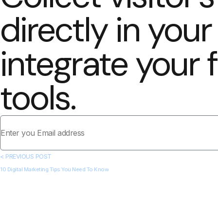
directly in you
integrate your
tools.
< PREVIOUS POST
10 Digital Marketing Tips You Need To Know