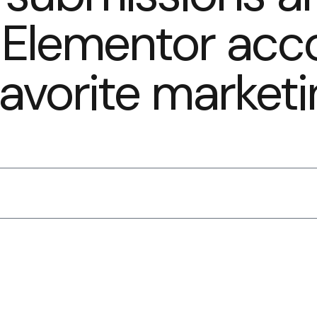
r Elementor acc
 favorite marke