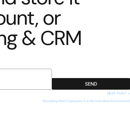
ount, or
ting & CRM
SEND
NEXT POST >
Recruiting New Employees In A Remote Work Environment