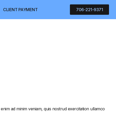
CLIENT PAYMENT
706-221-9371
t enim ad minim veniam, quis nostrud exercitation ullamco