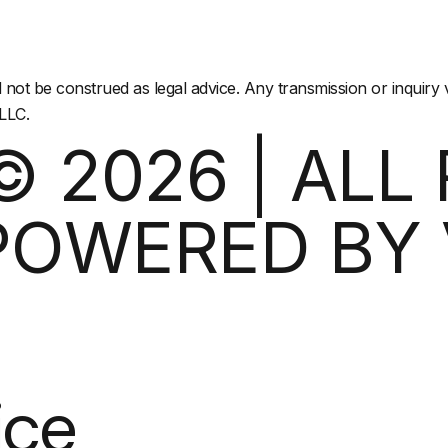
t be construed as legal advice. Any transmission or inquiry via
LLC.
 2026 | ALL
 POWERED B
ice