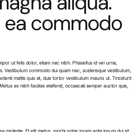
 magna aliqua.
is ea commodo
or ut felis dolor, etiam nec nibh. Phasellus id vel urna,
ctus. Vestibulum commodo dui quam nec, scelerisque vestibulum,
otenti mattis quis at, duis tortor vestibulum mauris ut. Tincidunt
Metus ex nibh facilisis eleifend, occaecati semper auctor quis,
e molestie. Et elit metus, morbi nobis lorem ante ipsum dui sit,