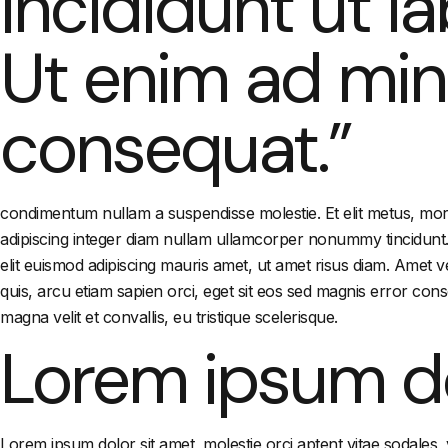
incididunt ut l
Ut enim ad mi
consequat.”
condimentum nullam a suspendisse molestie. Et elit metus, morbi
adipiscing integer diam nullam ullamcorper nonummy tincidunt.
elit euismod adipiscing mauris amet, ut amet risus diam. Amet veh
quis, arcu etiam sapien orci, eget sit eos sed magnis error con
magna velit et convallis, eu tristique scelerisque.
Lorem ipsum do
Lorem ipsum dolor sit amet, molestie orci aptent vitae sodales,