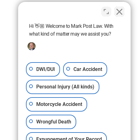
Hi 👋🏼 Welcome to Mark Post Law. With
what kind of matter may we assist you?
DWI/DUI
Car Accident
Personal Injury (All kinds)
Motorcycle Accident
Wrongful Death
Expungement of Your Record