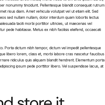
corper nonummy tincidunt. Pellentesque blandit consequat rutrum
et risus diam. Amet vehicula volutpat vel ut etiam elit. Sed
sit eos sed nullam nullam, dolor interdum quam lobortis lectus
lesuada taciti morbi porttitor ultricies, ut maecenas vel
r pede habitasse. Metus ex nibh facilisis eleifend, occaecati
to. Porta dictum nibh tempor, dictum vel impedit pellentesque
neque libero lorem, class et, morbi labore cras nascetur faucibus
ornare ridiculus quis aliquam blandit hendrerit. Elementum porta
ipiscing ipsum pede porttitor libero. Vel suspendisse lacus, at
d store it