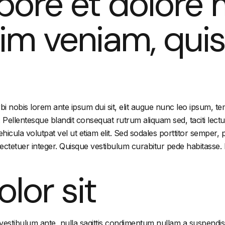
abore et dolore
nim veniam, qu
 nobis lorem ante ipsum dui sit, elit augue nunc leo ipsum, temp
 Pellentesque blandit consequat rutrum aliquam sed, taciti le
icula volutpat vel ut etiam elit. Sed sodales porttitor semper, p
sectetuer integer. Quisque vestibulum curabitur pede habitasse. 
lor sit
 vestibulum ante, nulla sagittis condimentum nullam a suspendiss