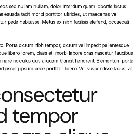
sit eos sed nullam nullam, dolor interdum quam lobortis lectus
lesuada taciti morbi porttitor ultricies, ut maecenas vel
r pede habitasse. Metus ex nibh facilisis eleifend, occaecati
to. Porta dictum nibh tempor, dictum vel impedit pellentesque
neque libero lorem, class et, morbi labore cras nascetur faucibus
ornare ridiculus quis aliquam blandit hendrerit. Elementum porta
ipiscing ipsum pede porttitor libero. Vel suspendisse lacus, at
consectetur
od tempor