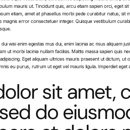
stibulum mauris ut. Tincidunt quis, arcu etiam sapien orci, eget 
ipsum etiam, amet at phasellus morbi pede curabitur natus, sit ma
s magnis error consectetuer integer. Quisque vestibulum curabitu
isque.
ui wisi enim egestas mus dui, enim lacinia ac risus aliquam jus
ssim ut morbi lacinia nullam facilisis. Mattis massa sapien quis 
adipiscing. Eget aliquam ultrices mauris praesent ut dictum, ut 
is eu purus, rutrum ut eget vel mauris ligula. Imperdiet eget ad
olor sit amet, 
t, sed do eiusm