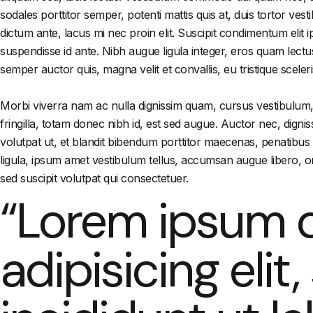
sodales porttitor semper, potenti mattis quis at, duis tortor ve
dictum ante, lacus mi nec proin elit. Suscipit condimentum elit 
suspendisse id ante. Nibh augue ligula integer, eros quam lectu
semper auctor quis, magna velit et convallis, eu tristique sceler
Morbi viverra nam ac nulla dignissim quam, cursus vestibulum, d
fringilla, totam donec nibh id, est sed augue. Auctor nec, digni
volutpat ut, et blandit bibendum porttitor maecenas, penatibus 
ligula, ipsum amet vestibulum tellus, accumsan augue libero, omn
sed suscipit volutpat qui consectetuer.
“Lorem ipsum d
adipisicing eli