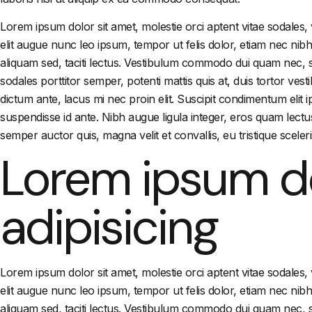
Lorem ipsum dolor sit amet, molestie orci aptent vitae sodales,
elit augue nunc leo ipsum, tempor ut felis dolor, etiam nec ni
aliquam sed, taciti lectus. Vestibulum commodo dui quam nec, sc
sodales porttitor semper, potenti mattis quis at, duis tortor ve
dictum ante, lacus mi nec proin elit. Suscipit condimentum elit 
suspendisse id ante. Nibh augue ligula integer, eros quam lectu
semper auctor quis, magna velit et convallis, eu tristique sceler
Lorem ipsum do
adipisicing
Lorem ipsum dolor sit amet, molestie orci aptent vitae sodales,
elit augue nunc leo ipsum, tempor ut felis dolor, etiam nec ni
aliquam sed, taciti lectus. Vestibulum commodo dui quam nec, sc