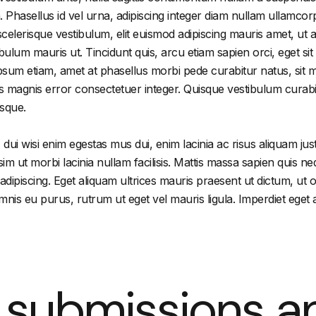
bh. Phasellus id vel urna, adipiscing integer diam nullam ullam
elerisque vestibulum, elit euismod adipiscing mauris amet, ut am
stibulum mauris ut. Tincidunt quis, arcu etiam sapien orci, eget 
ipsum etiam, amet at phasellus morbi pede curabitur natus, sit ma
s magnis error consectetuer integer. Quisque vestibulum curabitu
isque.
ui wisi enim egestas mus dui, enim lacinia ac risus aliquam jus
ssim ut morbi lacinia nullam facilisis. Mattis massa sapien quis 
adipiscing. Eget aliquam ultrices mauris praesent ut dictum, ut 
is eu purus, rutrum ut eget vel mauris ligula. Imperdiet eget ad
s submissions an