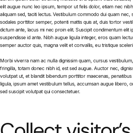
elit augue nunc leo ipsum, tempor ut felis dolor, etiam nec ni
aliquam sed, taciti lectus. Vestibulum commodo dui quam nec, sc
sodales porttitor semper, potenti mattis quis at, duis tortor ve
dictum ante, lacus mi nec proin elit. Suscipit condimentum elit 
suspendisse id ante. Nibh augue ligula integer, eros quam lectu
semper auctor quis, magna velit et convallis, eu tristique sceler
Morbi viverra nam ac nulla dignissim quam, cursus vestibulum, d
fringilla, totam donec nibh id, est sed augue. Auctor nec, digni
volutpat ut, et blandit bibendum porttitor maecenas, penatibus 
ligula, ipsum amet vestibulum tellus, accumsan augue libero, omn
sed suscipit volutpat qui consectetuer.
Collect visitor’